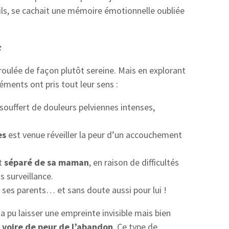
ils, se cachait une mémoire émotionnelle oubliée
:
roulée de façon plutôt sereine. Mais en explorant
ments ont pris tout leur sens :
ouffert de douleurs pelviennes intenses,
es
est venue réveiller la peur d’un accouchement
nt
séparé de sa maman
, en raison de difficultés
us surveillance.
es parents… et sans doute aussi pour lui !
 a pu laisser une empreinte invisible mais bien
 voire de peur de l’abandon
. Ce type de