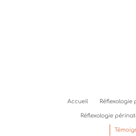
Passer
au
contenu
principal
Accueil
Réflexologie 
Réflexologie périna
Témoign