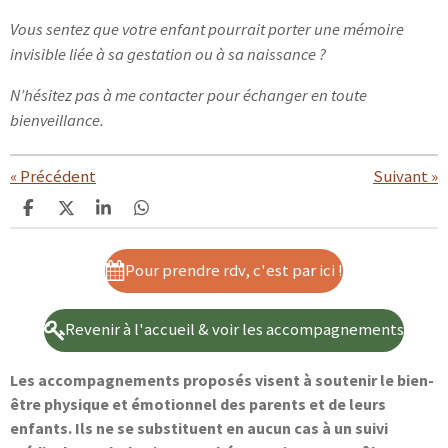
Vous sentez que votre enfant pourrait porter une mémoire
invisible liée à sa gestation ou à sa naissance ?
N’hésitez pas à me contacter pour échanger en toute
bienveillance.
«
Précédent
Suivant
»
P
P
P
P
a
a
a
a
r
r
r
r
t
t
t
t
Pour prendre rdv, c'est par ici !
a
a
a
a
g
g
g
g
e
e
e
e
Revenir à l'accueil & voir les accompagnements
r
r
r
r
Les accompagnements proposés visent à soutenir le bien-
être physique et émotionnel des parents et de leurs
enfants. Ils ne se substituent en aucun cas à un suivi